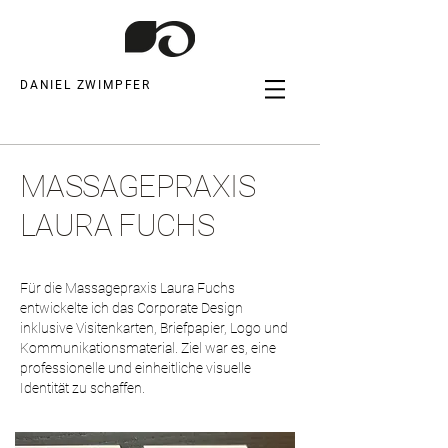
DANIEL ZWIMPFER
MASSAGEPRAXIS
LAURA FUCHS
Für die Massagepraxis Laura Fuchs
entwickelte ich das Corporate Design
inklusive Visitenkarten, Briefpapier, Logo und
Kommunikationsmaterial. Ziel war es, eine
professionelle und einheitliche visuelle
Identität zu schaffen.