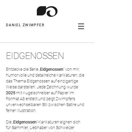
DANIEL ZWIMPFER
EIDGENOSSEN
E
ntdecke die Serie „
Eidgenossen
“ von mir,
humorvolle und detailreiche Karikaturen, die
das Thema Eidgenossen auf einzigartige
Weise darstellen. Jede Zeichnung wurde
2025
mit Kugelschreiber auf Papier im
Format A3 erstellt und zeigt Zwimpfers
unverwechselbaren Stil zwischen Satire und
feiner Illustration.
Die „
Eidgenossen
“-Karikaturen eignen sich
für Sammler, Liebhaber von Schweizer